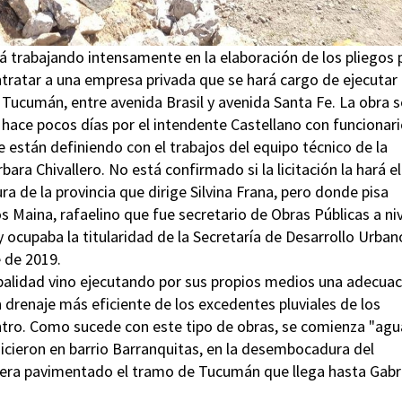
tá trabajando intensamente en la elaboración de los pliegos 
ntratar a una empresa privada que se hará cargo de ejecutar 
 Tucumán, entre avenida Brasil y avenida Santa Fe. La obra s
 hace pocos días por el intendente Castellano con funcionar
e están definiendo con el trabajos del equipo técnico de la
rbara Chivallero. No está confirmado si la licitación la hará el
a de la provincia que dirige Silvina Frana, pero donde pisa
os Maina, rafaelino que fue secretario de Obras Públicas a ni
 ocupaba la titularidad de la Secretaría de Desarrollo Urban
e de 2019.
icipalidad vino ejecutando por sus propios medios una adecua
 drenaje más eficiente de los excedentes pluviales de los
entro. Como sucede con este tipo de obras, se comienza "agu
 hicieron en barrio Barranquitas, en la desembocadura del
iera pavimentado el tramo de Tucumán que llega hasta Gabr