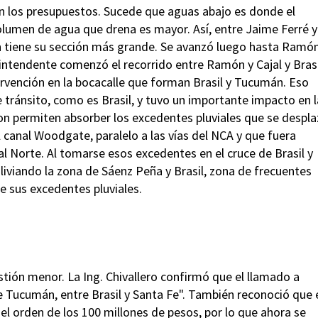
n los presupuestos. Sucede que aguas abajo es donde el
lumen de agua que drena es mayor. Así, entre Jaime Ferré y
 tiene su sección más grande. Se avanzó luego hasta Ramón
o intendente comenzó el recorrido entre Ramón y Cajal y Bras
tervención en la bocacalle que forman Brasil y Tucumán. Eso
 tránsito, como es Brasil, y tuvo un importante impacto en l
n permiten absorber los excedentes pluviales que se despl
l canal Woodgate, paralelo a las vías del NCA y que fuera
l Norte. Al tomarse esos excedentes en el cruce de Brasil y
liviando la zona de Sáenz Peña y Brasil, zona de frecuentes
 sus excedentes pluviales.
estión menor. La Ing. Chivallero confirmó que el llamado a
lle Tucumán, entre Brasil y Santa Fe". También reconoció que 
l orden de los 100 millones de pesos, por lo que ahora se