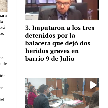
para
lo
Imputaron a los tres
erá
ios
detenidos por la
balacera que dejó dos
heridos graves en
barrio 9 de Julio
vel
o de
ción
as
iel