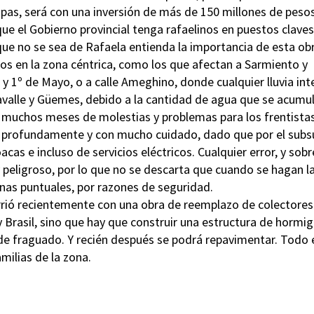
tapas, será con una inversión de más de 150 millones de peso
que el Gobierno provincial tenga rafaelinos en puestos claves
que no se sea de Rafaela entienda la importancia de esta ob
s en la zona céntrica, como los que afectan a Sarmiento y
 1º de Mayo, o a calle Ameghino, donde cualquier lluvia int
Lavalle y Güemes, debido a la cantidad de agua que se acumul
muchos meses de molestias y problemas para los frentistas
ar profundamente y con mucho cuidado, dado que por el subs
cas e incluso de servicios eléctricos. Cualquier error, y sobr
 peligroso, por lo que no se descarta que cuando se hagan l
nas puntuales, por razones de seguridad.
rrió recientemente con una obra de reemplazo de colectores
 Brasil, sino que hay que construir una estructura de hormi
 de fraguado. Y recién después se podrá repavimentar. Todo 
milias de la zona.