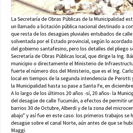
La Secretaría de Obras Públicas de la Municipalidad es
un llamado a licitación pública nacional destinado a co
que resta de los desagües pluviales entubados de calle
solventada por el Estado provincial, según lo acordado
del gobierno santafesino, pero los detalles del pliego s
Secretaría de Obras Públicas local, que dirige la Ing. Bá
municipio o directamente el Ministerio de Infraestructur
fuerte el número dos del Ministerio, que es el Ing. Carl
local en tiempos de la segunda intendencia de Perotti y
la Municipalidad hasta su pase a Santa Fe, en diciembr
A lo largo de los últimos 20 años -sí, 20 años- la Mun
del desagüe de calle Tucumán, a efectos de permitir un
barrios 30 de Octubre, Alberdi y de la zona del microc
abajo" y así fue en este caso: los primeros trabajos se
desagüe sobre el canal Norte, aún antes de que se hub
Maggi.