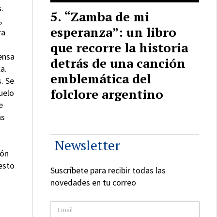
s.
“Zamba de mi
,
esperanza”: un libro
ra
que recorre la historia
ensa
detrás de una canción
a.
emblemática del
. Se
folclore argentino
uelo
e
as
Newsletter
gón
esto
Suscríbete para recibir todas las
novedades en tu correo