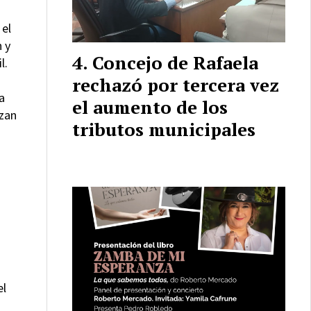
 el
 y
Concejo de Rafaela
il.
rechazó por tercera vez
a
el aumento de los
azan
tributos municipales
el