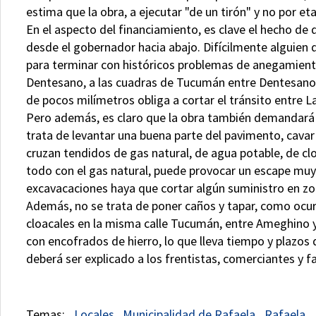
estima que la obra, a ejecutar "de un tirón" y no por e
En el aspecto del financiamiento, es clave el hecho de 
desde el gobernador hacia abajo. Difícilmente alguien 
para terminar con históricos problemas de anegamiento
Dentesano, a las cuadras de Tucumán entre Dentesano y
de pocos milímetros obliga a cortar el tránsito entre 
Pero además, es claro que la obra también demandará 
trata de levantar una buena parte del pavimento, cav
cruzan tendidos de gas natural, de agua potable, de cloa
todo con el gas natural, puede provocar un escape muy
excavacaciones haya que cortar algún suministro en zo
Además, no se trata de poner caños y tapar, como ocu
cloacales en la misma calle Tucumán, entre Ameghino y
con encofrados de hierro, lo que lleva tiempo y plazos
deberá ser explicado a los frentistas, comerciantes y fa
Locales
Municipalidad de Rafaela
Rafaela