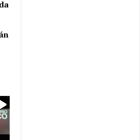
da
tán