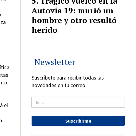
Trágico vuelco en la
Autovía 19: murió un
a
hombre y otro resultó
nza
herido
Newsletter
ítica
stas
Suscríbete para recibir todas las
ento
novedades en tu correo
á el
o.
Suscribirme