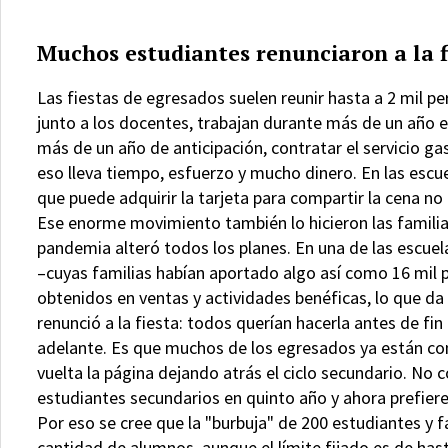
Muchos estudiantes renunciaron a la 
Las fiestas de egresados suelen reunir hasta a 2 mil p
junto a los docentes, trabajan durante más de un año en
más de un año de anticipación, contratar el servicio ga
eso lleva tiempo, esfuerzo y mucho dinero. En las esc
que puede adquirir la tarjeta para compartir la cena no
Ese enorme movimiento también lo hicieron las familias
pandemia alteró todos los planes. En una de las escue
–cuyas familias habían aportado algo así como 16 mil 
obtenidos en ventas y actividades benéficas, lo que da 
renunció a la fiesta: todos querían hacerla antes de fin
adelante. Es que muchos de los egresados ya están con
vuelta la página dejando atrás el ciclo secundario. N
estudiantes secundarios en quinto año y ahora prefiere
Por eso se cree que la "burbuja" de 200 estudiantes y f
cantidad de alumnos, aunque el límite fijado es de hast