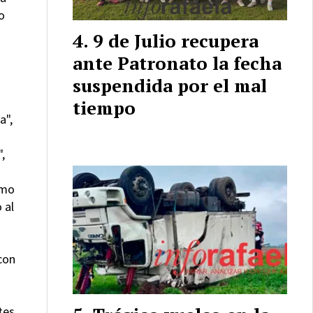
o
9 de Julio recupera
ante Patronato la fecha
suspendida por el mal
tiempo
a",
,
omo
 al
con
tes