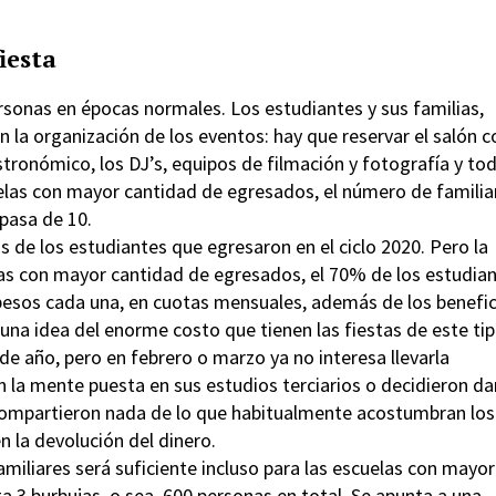
fiesta
ersonas en épocas normales. Los estudiantes y sus familias,
 la organización de los eventos: hay que reservar el salón c
stronómico, los DJ’s, equipos de filmación y fotografía y to
uelas con mayor cantidad de egresados, el número de familia
 pasa de 10.
 de los estudiantes que egresaron en el ciclo 2020. Pero la
las con mayor cantidad de egresados, el 70% de los estudia
pesos cada una, en cuotas mensuales, además de los benefic
una idea del enorme costo que tienen las fiestas de este ti
 de año, pero en febrero o marzo ya no interesa llevarla
 la mente puesta en sus estudios terciarios o decidieron da
o compartieron nada de lo que habitualmente acostumbran los
n la devolución del dinero.
amiliares será suficiente incluso para las escuelas con mayor
a 3 burbujas, o sea, 600 personas en total. Se apunta a una