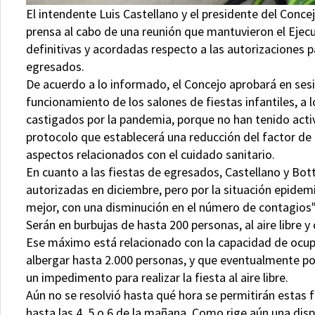
El intendente Luis Castellano y el presidente del Conc
prensa al cabo de una reunión que mantuvieron el Ejecut
definitivas y acordadas respecto a las autorizaciones p
egresados.
De acuerdo a lo informado, el Concejo aprobará en sesió
funcionamiento de los salones de fiestas infantiles, a 
castigados por la pandemia, porque no han tenido acti
protocolo que establecerá una reducción del factor de o
aspectos relacionados con el cuidado sanitario.
En cuanto a las fiestas de egresados, Castellano y Bo
autorizadas en diciembre, pero por la situación epide
mejor, con una disminución en el número de contagios", 
Serán en burbujas de hasta 200 personas, al aire libre 
Ese máximo está relacionado con la capacidad de ocupa
albergar hasta 2.000 personas, y que eventualmente pod
un impedimento para realizar la fiesta al aire libre.
Aún no se resolvió hasta qué hora se permitirán estas fi
hasta las 4, 5 o 6 de la mañana. Como rige aún una dispos