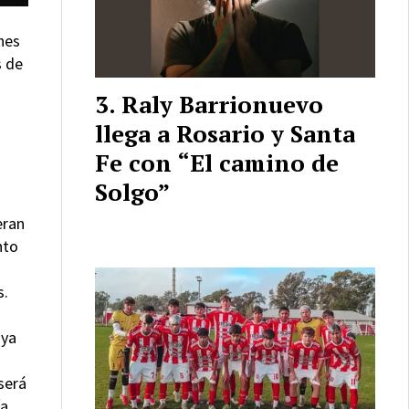
nes
s de
Raly Barrionuevo
llega a Rosario y Santa
Fe con “El camino de
Solgo”
eran
nto
s.
uya
será
ía