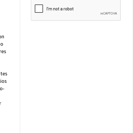
on
do
res
ntes
ios
po-
r