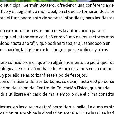
ejo Municipal, Germán Bottero, ofrecieron una conferencia de
ivo y el Legislativo municipal, en el que se tomaron decisio
ara el funcionamiento de salones infantiles y para las fiesta
n extraordinaria este miércoles la autorización para el
los que el Intendente calificó como "uno de los sectores más
vidad hasta ahora", y que podrán trabajar ajustándose a un
cupación, la higiene de los juegos que se utilicen y otros
ttero coincidieron en que "en algún momento se pidió que fu
miológica se resolvió no hacerlo. Ahora estamos en un mome
y por ello se autorizará este tipo de festejos.
y con un máximo de tres burbujas, es decir, hasta 600 persona
ción del salón del Centro de Educación Física, que puede
ría utilizarse en caso de mal tiempo o que el clima constit
estas, en las que no estará permitido el baile. La duda es si 
ición que prohíbe la circulación entre la 1.30 y las 6, se har