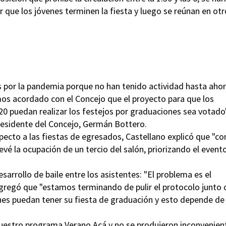
r que los jóvenes terminen la fiesta y luego se reúnan en otr
 por la pandemia porque no han tenido actividad hasta ahor
mos acordado con el Concejo que el proyecto para que los
20 puedan realizar los festejos por graduaciones sea votado"
presidente del Concejo, Germán Bottero.
pecto a las fiestas de egresados, Castellano explicó que "c
é la ocupación de un tercio del salón, priorizando el evento
esarrollo de baile entre los asistentes: "El problema es el
 agregó que "estamos terminando de pulir el protocolo junto 
nes puedan tener su fiesta de graduación y esto depende de
estro programa Verano Acá y no se produjeron inconvenien