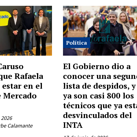
Política
Caruso
El Gobierno dio a
que Rafaela
conocer una segun
 estar en el
lista de despidos, y
e Mercado
ya son casi 800 los
técnicos que ya es
desvinculados del
e 2026
INTA
rbe Calamante