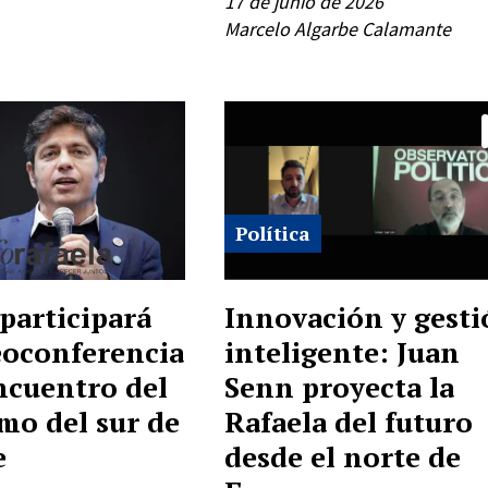
17 de junio de 2026
Marcelo Algarbe Calamante
Política
 participará
Innovación y gest
eoconferencia
inteligente: Juan
ncuentro del
Senn proyecta la
mo del sur de
Rafaela del futuro
e
desde el norte de