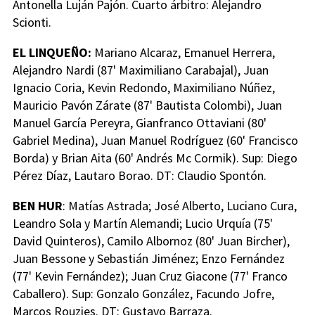
Antonella Luján Pajón. Cuarto árbitro: Alejandro
Scionti.
EL LINQUEÑO:
Mariano Alcaraz, Emanuel Herrera,
Alejandro Nardi (87' Maximiliano Carabajal), Juan
Ignacio Coria, Kevin Redondo, Maximiliano Núñez,
Mauricio Pavón Zárate (87' Bautista Colombi), Juan
Manuel García Pereyra, Gianfranco Ottaviani (80'
Gabriel Medina), Juan Manuel Rodríguez (60' Francisco
Borda) y Brian Aita (60' Andrés Mc Cormik). Sup: Diego
Pérez Díaz, Lautaro Borao. DT: Claudio Spontón.
BEN HUR
: Matías Astrada; José Alberto, Luciano Cura,
Leandro Sola y Martín Alemandi; Lucio Urquía (75'
David Quinteros), Camilo Albornoz (80' Juan Bircher),
Juan Bessone y Sebastián Jiménez; Enzo Fernández
(77' Kevin Fernández); Juan Cruz Giacone (77' Franco
Caballero). Sup: Gonzalo González, Facundo Jofre,
Marcos Rouzies. DT: Gustavo Barraza.