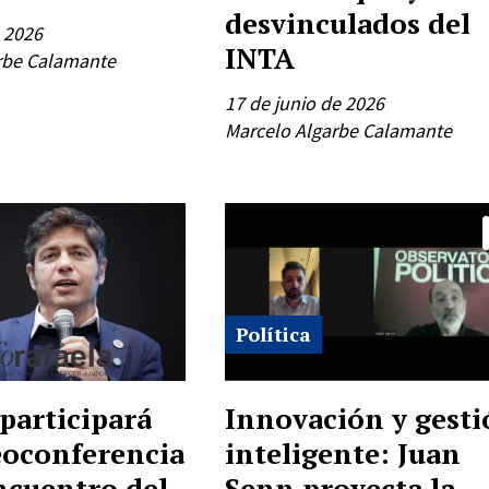
desvinculados del
e 2026
INTA
rbe Calamante
17 de junio de 2026
Marcelo Algarbe Calamante
Política
 participará
Innovación y gest
eoconferencia
inteligente: Juan
ncuentro del
Senn proyecta la