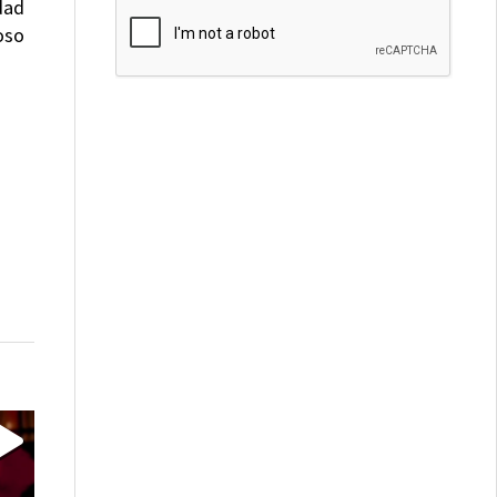
dad
oso