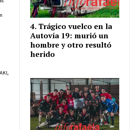
as
o
on
Trágico vuelco en la
Autovía 19: murió un
hombre y otro resultó
herido
AKI,