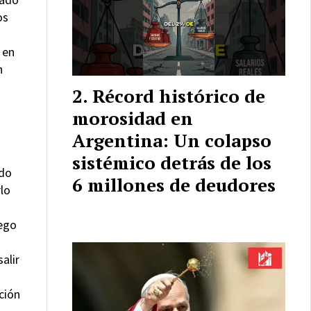
os
 en
n
Récord histórico de
morosidad en
Argentina: Un colapso
sistémico detrás de los
ado
6 millones de deudores
lo
uego
alir
ción