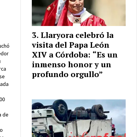
Llaryora celebró la
visita del Papa León
uchó
XIV a Córdoba: “Es un
edor
u
inmenso honor y un
rca
profundo orgullo”
 se
cada
100
a de
do