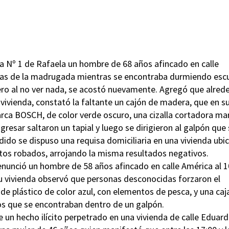
ía Nº 1 de Rafaela un hombre de 68 años afincado en calle
ras de la madrugada mientras se encontraba durmiendo esc
pero al no ver nada, se acostó nuevamente. Agregó que alred
u vivienda, constató la faltante un cajón de madera, que en s
rca BOSCH, de color verde oscuro, una cizalla cortadora ma
gresar saltaron un tapial y luego se dirigieron al galpón que
dido se dispuso una requisa domiciliaria en una vivienda ubi
ntos robados, arrojando la misma resultados negativos.
nunció un hombre de 58 años afincado en calle América al 
 su vivienda observó que personas desconocidas forzaron el
de plástico de color azul, con elementos de pesca, y una caj
tos que se encontraban dentro de un galpón.
un hecho ilícito perpetrado en una vivienda de calle Eduar