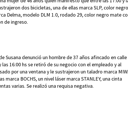
 una mujer de 46 años quien manifestó que entre las 17:00 y l
strajeron dos bicicletas, una de ellas marca SLP, color negr
marca Delma, modelo DLM 1.0, rodado 29, color negro mate c
ón de ingreso.
d de Susana denunció un hombre de 37 años afincado en calle
 las 16:00 hs se retiró de su negocio con el empleado y al
sado por una ventana y le sustrajeron un taladro marca MIW
s marca BOCHS, un nivel láser marca STANLEY, una cinta
ntas varias. Se realizó una requisa negativa.