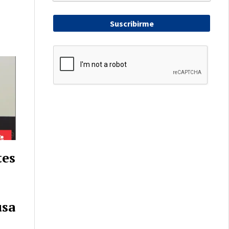
Suscribirme
tes
usa