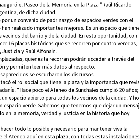
inauguró el Paseo de la Memoria en la Plaza "Raúl Ricardo
gentina, de dicha ciudad.
6 por un convenio de padrinazgo de espacios verdes con el
le han realizado importantes mejoras. Es un espacio que tien
 vecinos del barrio y de la ciudad. En esta oportunidad, con 
er 16 placas históricas que se recorren por cuatro veredas,
Justicia y Raúl Alfonsín.
mplazadas, quienes la recorran podrán acceder a través del
ón y permiten leer más datos al respecto.
esaparecidos se escucharon los discursos.
acó el rol social que tiene la plaza y la importancia que revi
dadanía. "Hace poco el Ateneo de Sunchales cumplió 20 años;
n espacio abierto para todas los vecinos de la ciudad. Y h
un espacio verde. Sabemos que tenemos que dejar un mensa
 en la memoria, verdad y justicia en la historia que hoy
acer todo lo posible y necesario para mantener viva la
l Ateneo aquí en esta plaza, con todas estas instalaciones