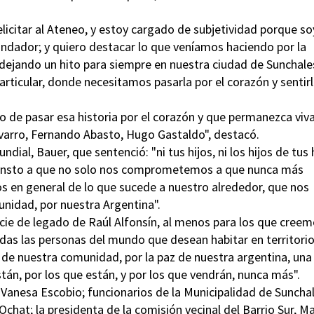
felicitar al Ateneo, y estoy cargado de subjetividad porque so
fundador; y quiero destacar lo que veníamos haciendo por la
dejando un hito para siempre en nuestra ciudad de Sunchale
particular, donde necesitamos pasarla por el corazón y sentir
o de pasar esa historia por el corazón y que permanezca viv
arro, Fernando Abasto, Hugo Gastaldo", destacó.
ial, Bauer, que sentenció: "ni tus hijos, ni los hijos de tus 
s insto a que no solo nos comprometemos a que nunca más
s en general de lo que sucede a nuestro alrededor, que nos
idad, por nuestra Argentina".
cie de legado de Raúl Alfonsín, al menos para los que cree
todas las personas del mundo que desean habitar en territori
 de nuestra comunidad, por la paz de nuestra argentina, una
stán, por los que están, y por los que vendrán, nunca más".
Vanesa Escobio; funcionarios de la Municipalidad de Sunchal
chat; la presidenta de la comisión vecinal del Barrio Sur, Ma