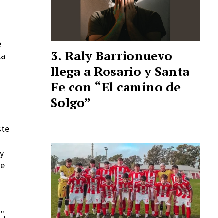
e
Raly Barrionuevo
la
llega a Rosario y Santa
Fe con “El camino de
Solgo”
ste
oy
je
",