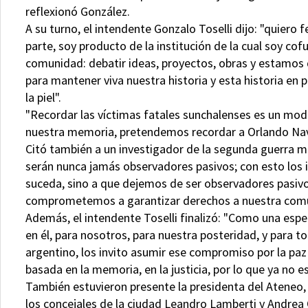
reflexionó González.
A su turno, el intendente Gonzalo Toselli dijo: "quiero 
parte, soy producto de la institución de la cual soy co
comunidad: debatir ideas, proyectos, obras y estamos 
para mantener viva nuestra historia y esta historia en 
la piel".
"Recordar las víctimas fatales sunchalenses es un mod
nuestra memoria, pretendemos recordar a Orlando Nav
Citó también a un investigador de la segunda guerra mund
serán nunca jamás observadores pasivos; con esto lo
suceda, sino a que dejemos de ser observadores pasivo
comprometemos a garantizar derechos a nuestra comun
Además, el intendente Toselli finalizó: "Como una espe
en él, para nosotros, para nuestra posteridad, y para 
argentino, los invito asumir ese compromiso por la paz
basada en la memoria, en la justicia, por lo que ya no e
También estuvieron presente la presidenta del Ateneo, 
los concejales de la ciudad Leandro Lamberti y Andrea O