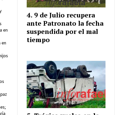
y
9 de Julio recupera
ante Patronato la fecha
s
la en
suspendida por el mal
tiempo
a en
hijos
mos
o
 paz
es;
ría